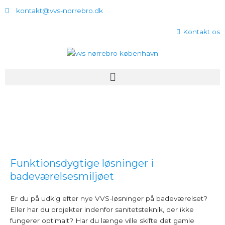
Gå
kontakt@vvs-norrebro.dk
til
indholdet
Kontakt os
Menu
Funktionsdygtige løsninger i
badeværelsesmiljøet
Er du på udkig efter nye VVS-løsninger på badeværelset?
Eller har du projekter indenfor sanitetsteknik, der ikke
fungerer optimalt? Har du længe ville skifte det gamle