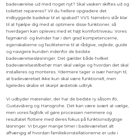
badeværelse ud med noget nyt? Skal vasken skiftes ud og
toilettet repareres? Vil du hellere opgradere det
indbyggede badekar til et spabad? VVS Nørrebro står klar
til at hjælpe dig med at optimere disse funktioner, så
hverdagen kan opleves med et højt komfortniveau. Vores
fagmænd- og kvinder har i den grad kompetencerne,
egenskaberne og faciliteterne til at rådgive, vejlede, guide
og navigere kunden indenfor de bedste
badeværelsesløsninger. Det gælder både hvilket
badeværelsestilbehør man skal vælge og hvordan det skal
installeres og monteres. Ydermere tager vi især hensyn til,
at badeværelset ikke kun skal være funktionelt, men
ligeledes skabe et skarpt æstetisk udtryk.
Vi udbyder materialer, der har de bedste ry såsom ifö,
Gustavsberg og Hansgrohe. Det kan være svært at vælge,
men vores fagfolk vil gøre processen nemmere og
resultatet flottere med deres fokus på funktionsdygtige
løsninger. Vi bruger mange timer i badeværelset alt
afhængig af hvordan familiekonstellationerne er ude i